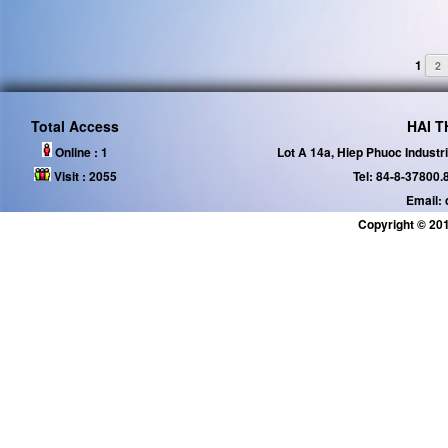
1
2
Total Access
HAI T
Online :
1
Lot A 14a, Hiep Phuoc Industr
Visit :
2055
Tel: 84-8-37800.
Email:
Copyright © 201